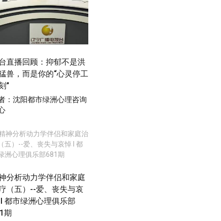
台直播回顾：抑郁不是洪
猛兽，而是你的“心灵停工
刻”
者：沈阳都市绿洲心理咨询
心
神分析动力学伴侣和家庭
疗（五）--爱、丧失与哀
 I 都市绿洲心理俱乐部
81期