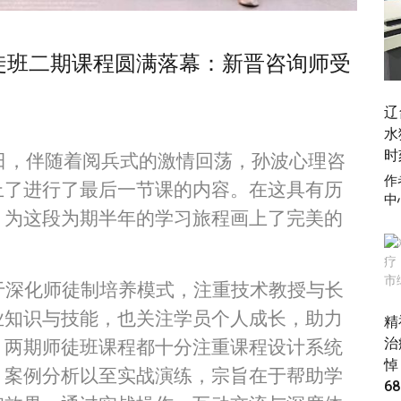
徒班二期课程圆满落幕：新晋咨询师受
辽
水
时
念日，伴随着阅兵式的激情回荡，孙波心理咨
作
上了进行了最后一节课的内容。在这具有历
中
，为这段为期半年的学习旅程画上了完美的
于深化师徒制培养模式，注重技术教授与长
业知识与技能，也关注学员个人成长，助力
精
治
。两期师徒班课程都十分注重课程设计系统
悼
、案例分析以至实战演练，宗旨在于帮助学
6